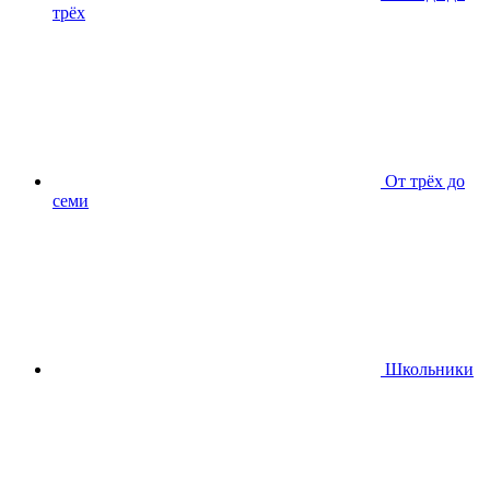
трёх
От трёх до
семи
Школьники