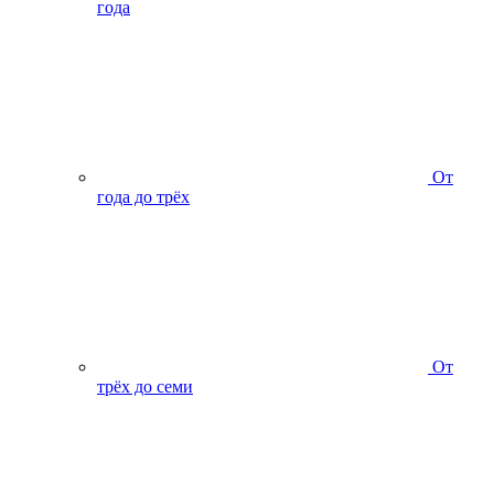
года
От
года до трёх
От
трёх до семи