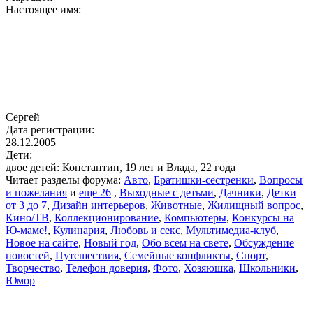
Настоящее имя:
Сергей
Дата регистрации:
28.12.2005
Дети:
двое детей: Константин, 19 лет и Влада, 22 года
Читает разделы форума:
Авто
,
Братишки-сестренки
,
Вопросы
и пожелания
и
еще 26
,
Выходные с детьми
,
Дачники
,
Детки
от 3 до 7
,
Дизайн интерьеров
,
Животные
,
Жилищный вопрос
,
Кино/ТВ
,
Коллекционирование
,
Компьютеры
,
Конкурсы на
Ю-маме!
,
Кулинария
,
Любовь и секс
,
Мультимедиа-клуб
,
Новое на сайте
,
Новый год
,
Обо всем на свете
,
Обсуждение
новостей
,
Путешествия
,
Семейные конфликты
,
Спорт
,
Творчество
,
Телефон доверия
,
Фото
,
Хозяюшка
,
Школьники
,
Юмор