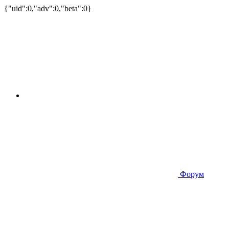
{"uid":0,"adv":0,"beta":0}
Форум