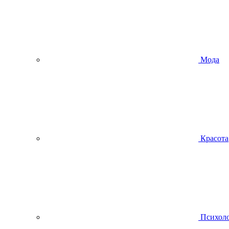
Мода
Красота
Психол