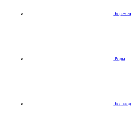
Беремен
Роды
Беспло