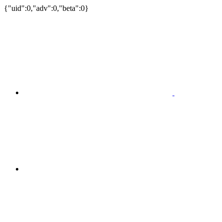
{"uid":0,"adv":0,"beta":0}