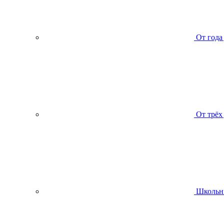
От года
От трёх
Школьн