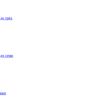
 до трёх
 до семи
ики