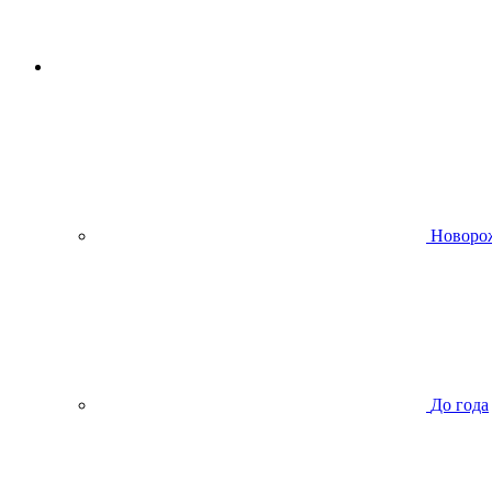
Новоро
До года