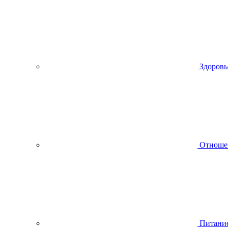
Здоровь
Отноше
Питани