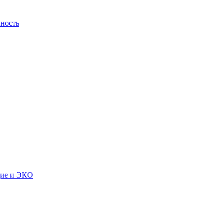
ность
дие и ЭКО