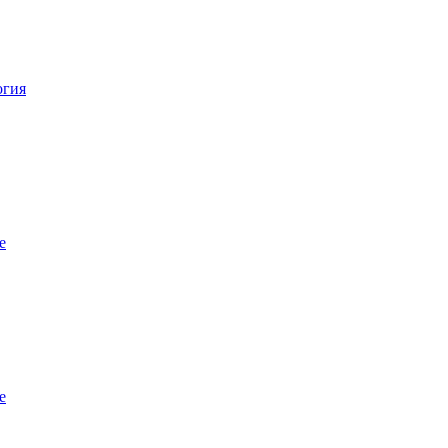
огия
е
е