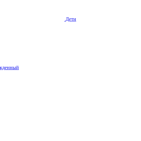
Дети
жденный