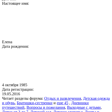
Настоящее имя:
Елена
Дата рождения:
4 октября 1985
Дата регистрации:
19.05.2016
Читает разделы форума:
Отдых и развлечения
,
Детская одежда
и обувь
,
Братишки-сестренки
и
еще 45
,
Дневники
путешествий
,
Вопросы и пожелания
,
Выходные с детьми
,
Детки от 3 до 7
,
Детский сад
,
Детское здоровье
,
Диеты и