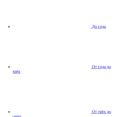
До года
От года до
трёх
От трёх до
семи