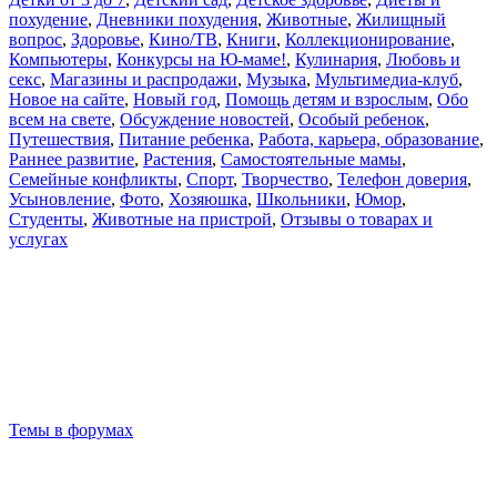
похудение
,
Дневники похудения
,
Животные
,
Жилищный
вопрос
,
Здоровье
,
Кино/ТВ
,
Книги
,
Коллекционирование
,
Компьютеры
,
Конкурсы на Ю-маме!
,
Кулинария
,
Любовь и
секс
,
Магазины и распродажи
,
Музыка
,
Мультимедиа-клуб
,
Новое на сайте
,
Новый год
,
Помощь детям и взрослым
,
Обо
всем на свете
,
Обсуждение новостей
,
Особый ребенок
,
Путешествия
,
Питание ребенка
,
Работа, карьера, образование
,
Раннее развитие
,
Растения
,
Самостоятельные мамы
,
Семейные конфликты
,
Спорт
,
Творчество
,
Телефон доверия
,
Усыновление
,
Фото
,
Хозяюшка
,
Школьники
,
Юмор
,
Студенты
,
Животные на пристрой
,
Отзывы о товарах и
услугах
Темы в форумах