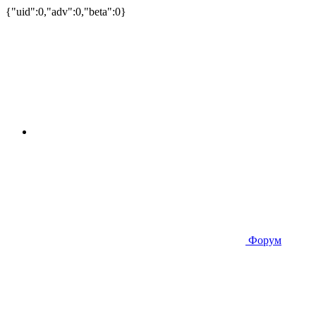
{"uid":0,"adv":0,"beta":0}
Форум