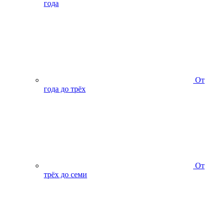
года
От
года до трёх
От
трёх до семи