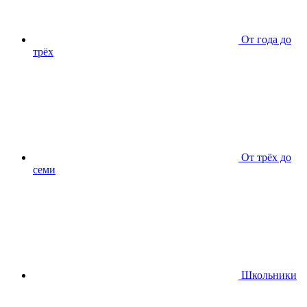
От года до
трёх
От трёх до
семи
Школьники