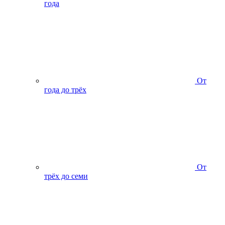
года
От
года до трёх
От
трёх до семи