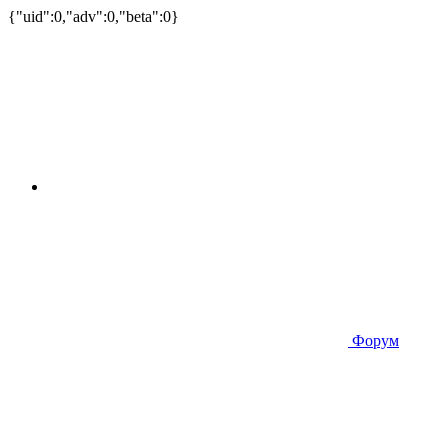
{"uid":0,"adv":0,"beta":0}
Форум