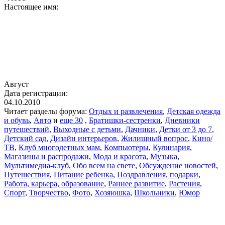
Настоящее имя:
Август
Дата регистрации:
04.10.2010
Читает разделы форума:
Отдых и развлечения
,
Детская одежда
и обувь
,
Авто
и
еще 30
,
Братишки-сестренки
,
Дневники
путешествий
,
Выходные с детьми
,
Дачники
,
Детки от 3 до 7
,
Детский сад
,
Дизайн интерьеров
,
Жилищный вопрос
,
Кино/
ТВ
,
Клуб многодетных мам
,
Компьютеры
,
Кулинария
,
Магазины и распродажи
,
Мода и красота
,
Музыка
,
Мультимедиа-клуб
,
Обо всем на свете
,
Обсуждение новостей
,
Путешествия
,
Питание ребенка
,
Поздравления, подарки
,
Работа, карьера, образование
,
Раннее развитие
,
Растения
,
Спорт
,
Творчество
,
Фото
,
Хозяюшка
,
Школьники
,
Юмор