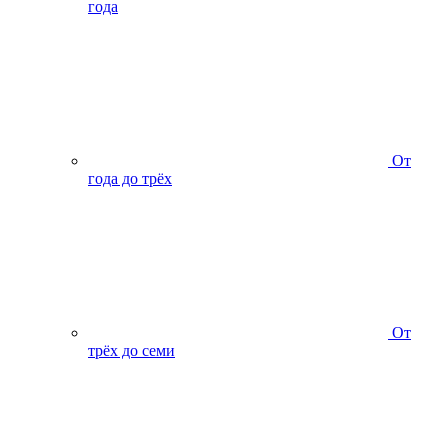
года
От
года до трёх
От
трёх до семи