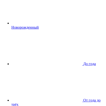
Новорожденный
До года
От года до
трёх