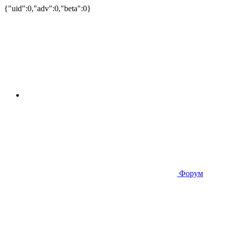
{"uid":0,"adv":0,"beta":0}
Форум