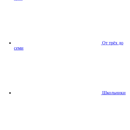
От трёх до
семи
Школьники