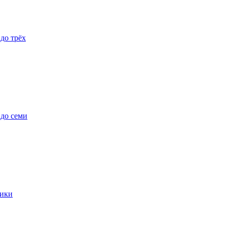
 до трёх
 до семи
ики