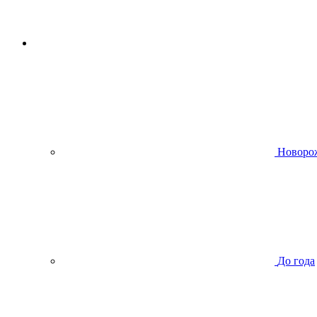
Новоро
До года