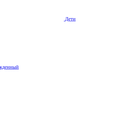
Дети
жденный