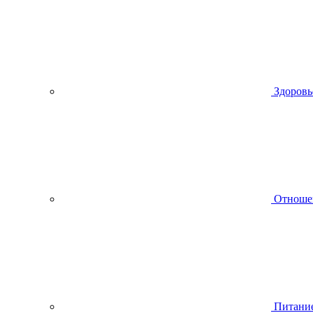
Здоровь
Отноше
Питани