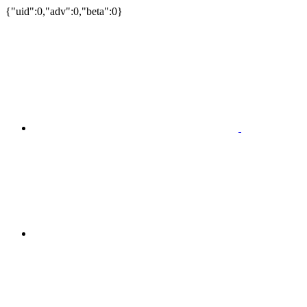
{"uid":0,"adv":0,"beta":0}