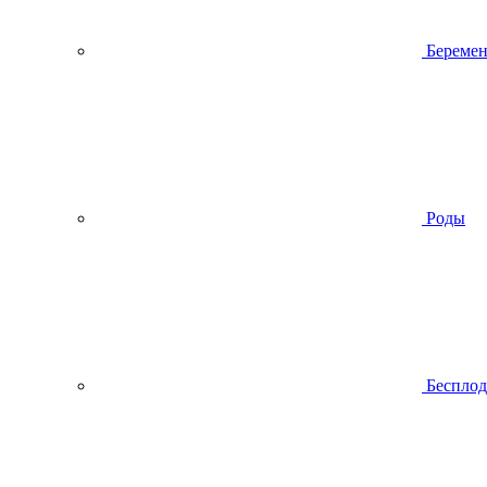
Беремен
Роды
Беспло