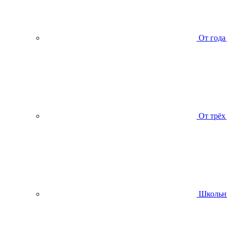
От года
От трёх
Школьн