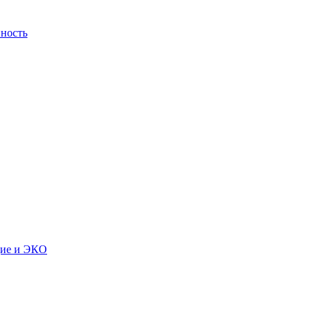
ность
дие и ЭКО