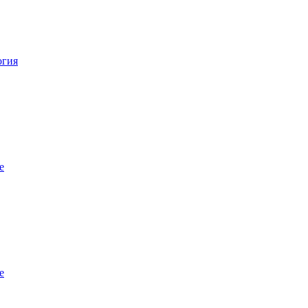
огия
е
е