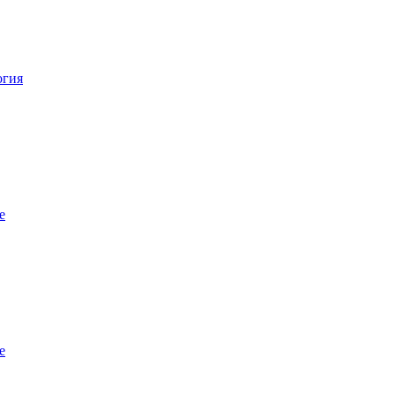
огия
е
е