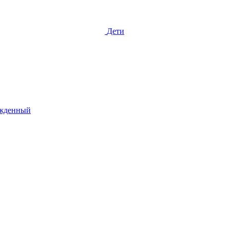
Дети
жденный