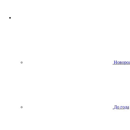
Новоро
До года