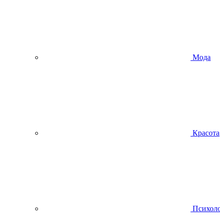
Мода
Красота
Психол