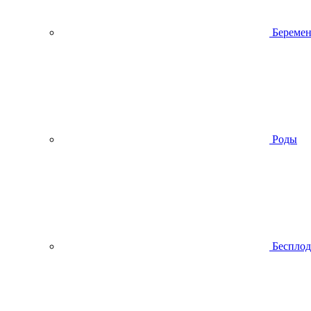
Беремен
Роды
Беспло