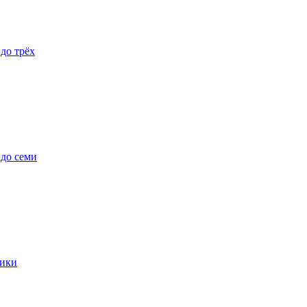
 до трёх
 до семи
ики