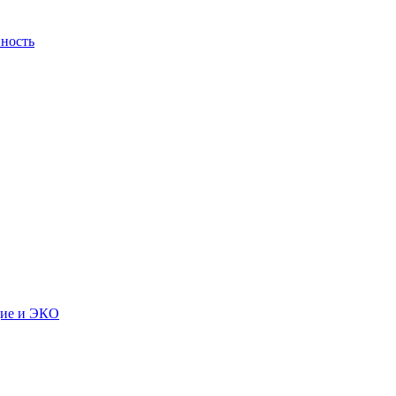
ность
дие и ЭКО