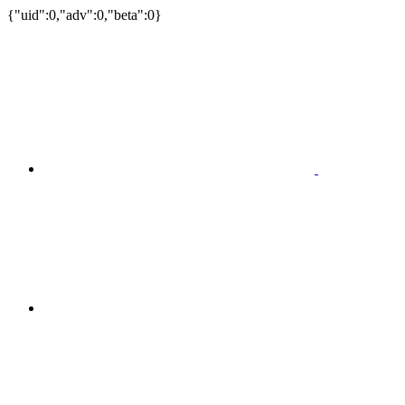
{"uid":0,"adv":0,"beta":0}