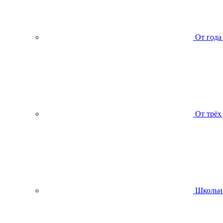
От года
От трёх
Школьн