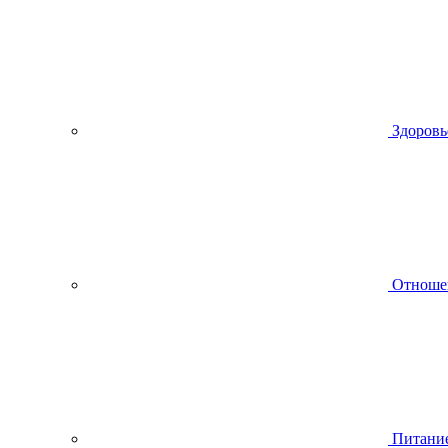
Здоровь
Отноше
Питани