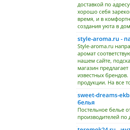
доставкой по адрес
хорошо себя зареко
время, и в комфорт
создания уюта в дом
style-aroma.ru -
Stylе-aroma.ru напр
аромат соответству
нашем сайте, подск
магазин предлагае
известных брендов.
продукции. На все 
sweet-dreams-ekb
белья
Постельное белье о
производителей по
teremok24.ru - и