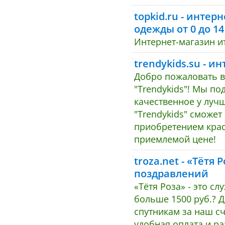
topkid.ru - инте
одежды от 0 до 14
Интернет-магазин ит
trendykids.su - 
Добро пожаловать в
"Trendykids"! Мы по
качественное у луч
"Trendykids" сможет
приобретением крас
приемлемой цене!
troza.net - «Тётя
поздравлений
«Тётя Роза» - это с
больше 1500 руб.? Д
спутникам за наш с
удобная оплата и р