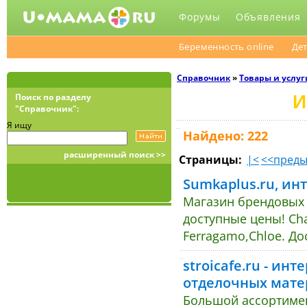
Форумы
Объявления
Беременность online
Дет
Справочник
»
Товары и услуг
И
Поиск по разделу
"Справочник":
Я ищу
Найдено: 222
расширенный поиск >>
Страницы:
|<
<<пред
Sumkaplus.ru, ин
Магазин брендовых 
доступные цены! Cha
Ferragamo,Chloe. До
stroicafe.ru - ин
отделочных мате
Большой ассортимен