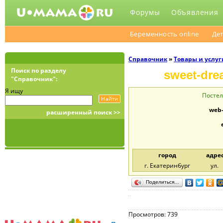
Форумы
Объявления
Беременность online
Дет
Справочник
»
Товары и услуг
Поиск по разделу
sweet-dre
"Справочник":
Я ищу
Постел
web-
расширенный поиск >>
город
адре
г. Екатеринбург
ул.
Поделиться…
Просмотров: 739