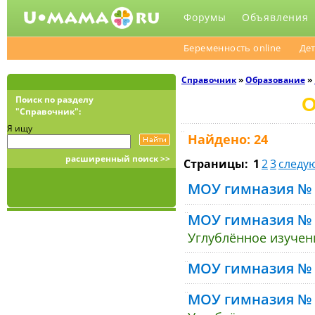
Форумы
Объявления
Беременность online
Дет
Справочник
»
Образование
»
О
Поиск по разделу
"Справочник":
Я ищу
Найдено: 24
расширенный поиск >>
Страницы:
1
2
3
следу
МОУ гимназия № 
МОУ гимназия № 
Углублённое изучен
МОУ гимназия № 
МОУ гимназия № 