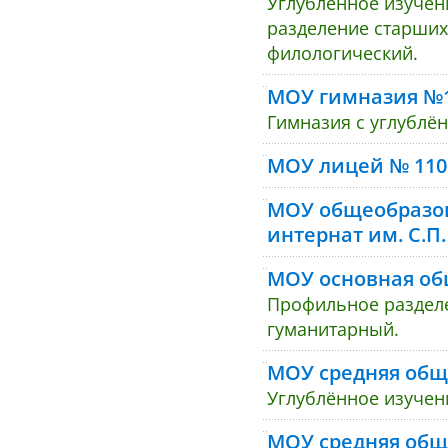
Углублённое изучен
разделение старших
филологический.
МОУ гимназия №
Гимназия с углублё
МОУ лицей № 110
МОУ общеобразов
интернат им. С.П
МОУ основная об
Профильное разделе
гуманитарный.
МОУ средняя общ
Углублённое изучен
МОУ средняя общ