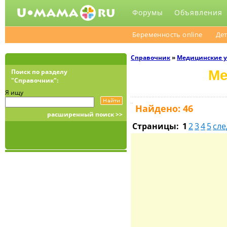
Форумы
Объявления
Беременность online
Дет
Справочник
»
Медицинcкие 
Ме
Поиск по разделу
"Справочник":
Я ищу
Найдено: 46
расширенный поиск >>
Страницы:
1
2
3
4
5
сл