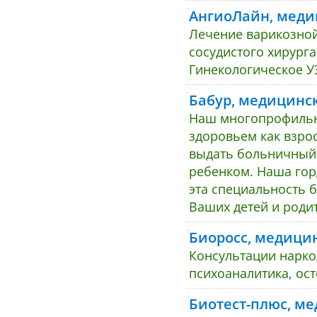
АнгиоЛайн, меди
Лечение варикозной
сосудистого хирурга
Гинекологическое У
Бабур, медицинс
Наш многопрофильн
здоровьем как взрос
выдать больничный 
ребенком. Наша горд
эта специальность б
Ваших детей и роди
Биоросс, медици
Консультации наркол
психоаналитика, ос
Биотест-плюс, м