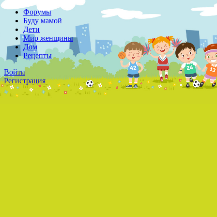
Форумы
Буду мамой
Дети
Мир женщины
Дом
Рецепты
Войти
Регистрация