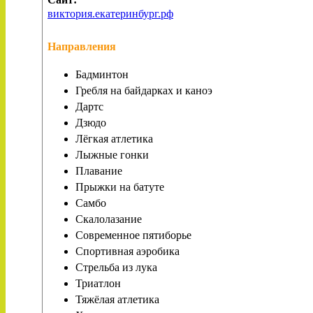
виктория.екатеринбург.рф
Направления
Бадминтон
Гребля на байдарках и каноэ
Дартс
Дзюдо
Лёгкая атлетика
Лыжные гонки
Плавание
Прыжки на батуте
Самбо
Скалолазание
Современное пятиборье
Спортивная аэробика
Стрельба из лука
Триатлон
Тяжёлая атлетика