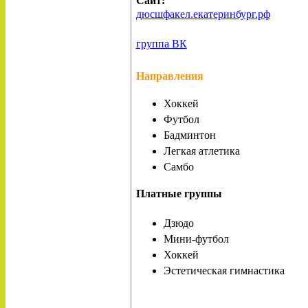
Сайт:
дюсшфакел.екатеринбург.рф
группа ВК
Направления
Хоккей
Футбол
Бадминтон
Легкая атлетика
Самбо
Платные группы
Дзюдо
Мини-футбол
Хоккей
Эстетическая гимнастика