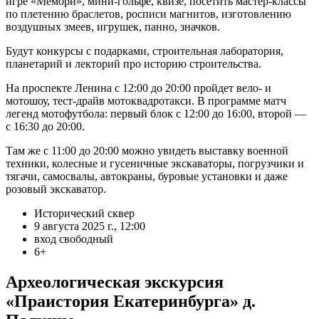
игре «Мемори», мини-гольфе, квизе, посетить мастер-классы
по плетению браслетов, росписи магнитов, изготовлению
воздушных змеев, игрушек, панно, значков.
Будут конкурсы с подарками, строительная лаборатория,
планетарий и лекторий про историю строительства.
На п
роспекте Ленина с
12:00 до 20:00 пройдет вело- и
мотошоу, тест-драйв мотоквадротакси. В программе матч
легенд мотофутбола: первый блок с 12:00 до 16:00, второй —
с 16:30 до 20:00.
Там же с 11:00 до 20:00 можно увидеть выставку военной
техники, колесные и гусеничные экскаваторы, погрузчики и
тягачи, самосвалы, автокраны, буровые установки и даже
розовый экскаватор.
Исторический сквер
9 августа 2025 г., 12:00
вход свободный
6+
Археологическая экскурсия
«Праистория Екатеринбурга» д.