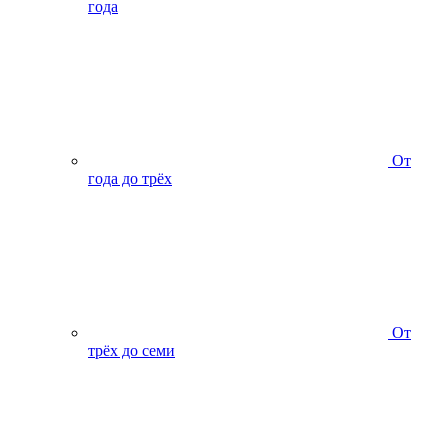
года
От
года до трёх
От
трёх до семи