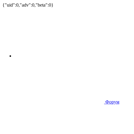
{"uid":0,"adv":0,"beta":0}
Форум