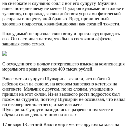
на снегокате и случайно сбил с ног его супругу. Мужчина
нанес потерпевшему не менее 11 ударов кулаками по голове и
туловищу, сопровождая свои действия угрозами физической
расправы и нецензурной бранью. Вред, причиненный
здоровью подростка, квалифицирован как средней тяжести.
Подсудимый не признал свою вину и просил суд оправдать
его. Он настаивал на том, что был в состоянии аффекта,
защищая свою семью.
С осужденного в пользу потерпевшего взыскана компенсация
морального вреда в размере 400 тысяч рублей.
Ранее мать и супруга Шушарина заявили, что избитый
ребенок ехал на склоне, на котором запрещено кататься на
снегокате. Мальчик с другом, по их словам, умышленно
пришли на этот склон. Из-за высокого роста подросток был
похож на студента, поэтому Шушарин не осознавал, что напал
на несовершеннолетнего, отметила жена
Шушарина. Супруги находились в разрешенном месте и
обучали свою дочь катанию на лыжах.
17 января 13-летний Властимир вместе с другом катался на