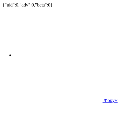
{"uid":0,"adv":0,"beta":0}
Форум