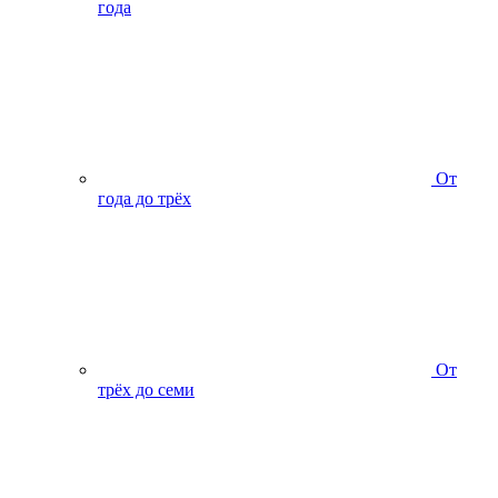
года
От
года до трёх
От
трёх до семи