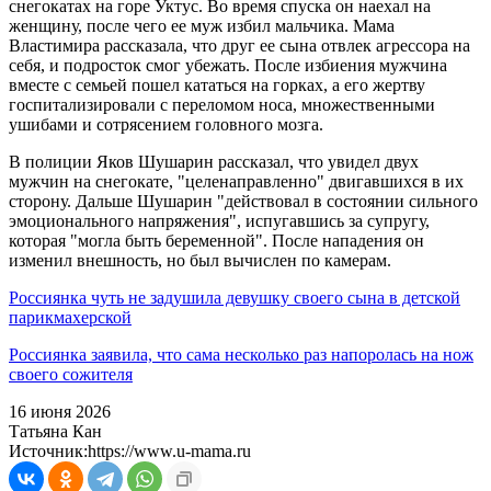
снегокатах на горе Уктус. Во время спуска он наехал на
женщину, после чего ее муж избил мальчика. Мама
Властимира рассказала, что друг ее сына отвлек агрессора на
себя, и подросток смог убежать. После избиения мужчина
вместе с семьей пошел кататься на горках, а его жертву
госпитализировали с переломом носа, множественными
ушибами и сотрясением головного мозга.
В полиции Яков Шушарин рассказал, что увидел двух
мужчин на снегокате, "целенаправленно" двигавшихся в их
сторону. Дальше Шушарин "действовал в состоянии сильного
эмоционального напряжения", испугавшись за супругу,
которая "могла быть беременной". После нападения он
изменил внешность, но был вычислен по камерам.
Россиянка чуть не задушила девушку своего сына в детской
парикмахерской
Россиянка заявила, что сама несколько раз напоролась на нож
своего сожителя
16 июня 2026
Татьяна Кан
Источник:
https://www.u-mama.ru