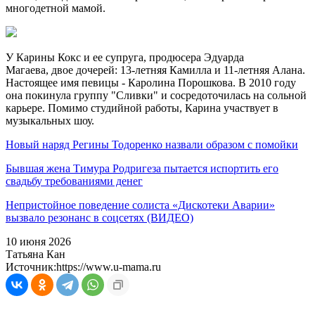
многодетной мамой.
У Карины Кокс и ее супруга, продюсера Эдуарда
Магаева, двое дочерей: 13-летняя Камилла и 11-летняя Алана.
Настоящее имя певицы - Каролина Порошкова. В 2010 году
она покинула группу "Сливки" и сосредоточилась на сольной
карьере. Помимо студийной работы, Карина участвует в
музыкальных шоу.
Новый наряд Регины Тодоренко назвали образом с помойки
Бывшая жена Тимура Родригеза пытается испортить его
свадьбу требованиями денег
Непристойное поведение солиста «Дискотеки Аварии»
вызвало резонанс в соцсетях (ВИДЕО)
10 июня 2026
Татьяна Кан
Источник:
https://www.u-mama.ru