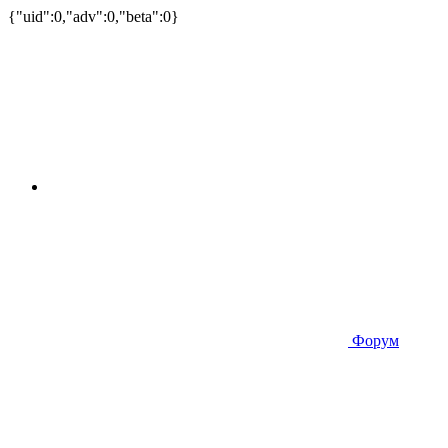
{"uid":0,"adv":0,"beta":0}
Форум