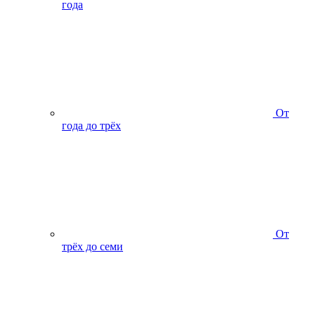
года
От
года до трёх
От
трёх до семи