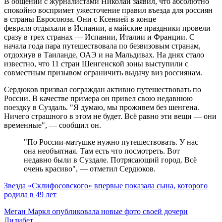
В общении с журналистами Николай заявил, что абсолютно
спокойно воспримет ужесточение правил въезда для россиян
в страны Евросоюза. Они с Ксенией в конце
февраля отдыхали в Испании, а майские праздники провели
сразу в трех странах — Испании, Италии и Франции. С
начала года пара путешествовала по безвизовым странам,
отдохнув в Таиланде, ОАЭ и на Мальдивах. На днях стало
известно, что 11 стран Шенгенской зоны выступили с
совместным призывом ограничить выдачу виз россиянам.
Сердюков призвал сограждан активно путешествовать по
России. В качестве примера он привел свою недавнюю
поездку в Суздаль. "Я думаю, мы проживем без шенгена.
Ничего страшного в этом не будет. Всё равно эти вещи — они
временные", — сообщил он.
"По России-матушке нужно путешествовать. У нас
она необъятная. Там есть что посмотреть. Вот
недавно были в Суздале. Потрясающий город. Всё
очень красиво", — отметил Сердюков.
Звезда «Склифосовского» впервые показала сына, которого
родила в 49 лет
Меган Маркл опубликовала новые фото своей дочери
Лилибет