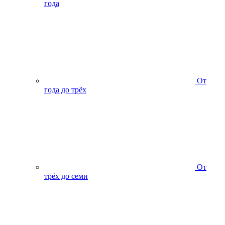
года
От
года до трёх
От
трёх до семи