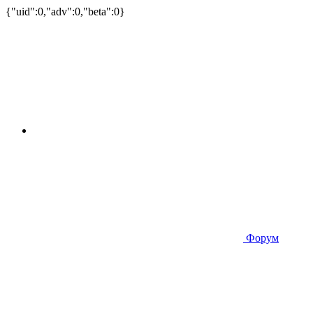
{"uid":0,"adv":0,"beta":0}
Форум