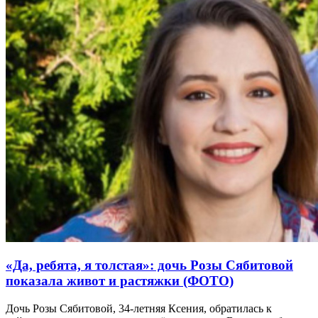
«Да, ребята, я толстая»: дочь Розы Сябитовой
показала живот и растяжки (ФОТО)
Дочь Розы Сябитовой, 34-летняя Ксения, обратилась к