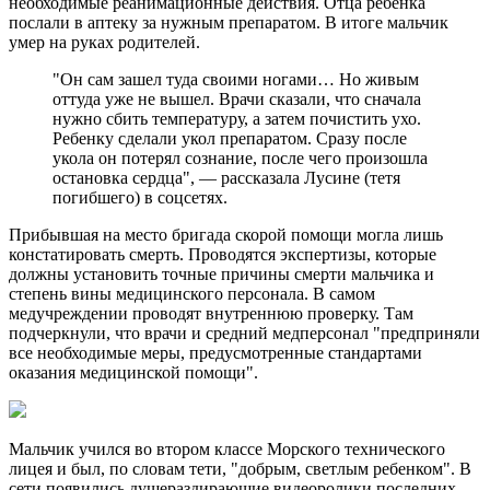
необходимые реанимационные действия. Отца ребенка
послали в аптеку за нужным препаратом. В итоге мальчик
умер на руках родителей.
"Он сам зашел туда своими ногами… Но живым
оттуда уже не вышел. Врачи сказали, что сначала
нужно сбить температуру, а затем почистить ухо.
Ребенку сделали укол препаратом. Сразу после
укола он потерял сознание, после чего произошла
остановка сердца", — рассказала Лусине (тетя
погибшего) в соцсетях.
Прибывшая на место бригада скорой помощи могла лишь
констатировать смерть. Проводятся экспертизы, которые
должны установить точные причины смерти мальчика и
степень вины медицинского персонала. В самом
медучреждении проводят внутреннюю проверку. Там
подчеркнули, что врачи и средний медперсонал "предприняли
все необходимые меры, предусмотренные стандартами
оказания медицинской помощи".
Мальчик учился во втором классе Морского технического
лицея и был, по словам тети, "добрым, светлым ребенком". В
сети появились душераздирающие видеоролики последних