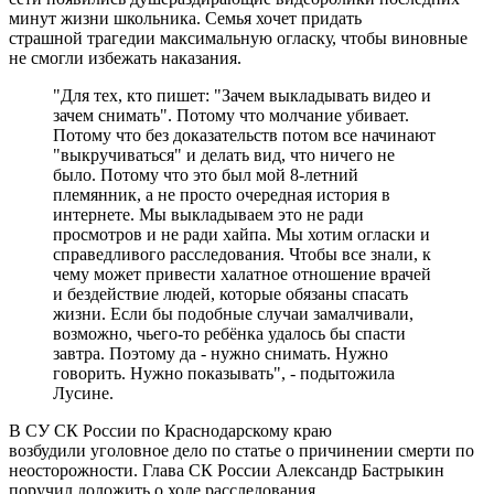
минут жизни школьника. Семья хочет придать
страшной трагедии максимальную огласку, чтобы виновные
не смогли избежать наказания.
"Для тех, кто пишет: "Зачем выкладывать видео и
зачем снимать". Потому что молчание убивает.
Потому что без доказательств потом все начинают
"выкручиваться" и делать вид, что ничего не
было. Потому что это был мой 8-летний
племянник, а не просто очередная история в
интернете. Мы выкладываем это не ради
просмотров и не ради хайпа. Мы хотим огласки и
справедливого расследования. Чтобы все знали, к
чему может привести халатное отношение врачей
и бездействие людей, которые обязаны спасать
жизни. Если бы подобные случаи замалчивали,
возможно, чьего-то ребёнка удалось бы спасти
завтра. Поэтому да - нужно снимать. Нужно
говорить. Нужно показывать", - подытожила
Лусине.
В СУ СК России по Краснодарскому краю
возбудили уголовное дело по статье о причинении смерти по
неосторожности. Глава СК России Александр Бастрыкин
поручил доложить о ходе расследования.