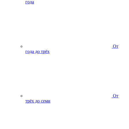
года
От
года до трёх
От
трёх до семи