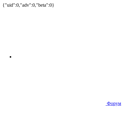
{"uid":0,"adv":0,"beta":0}
Форум