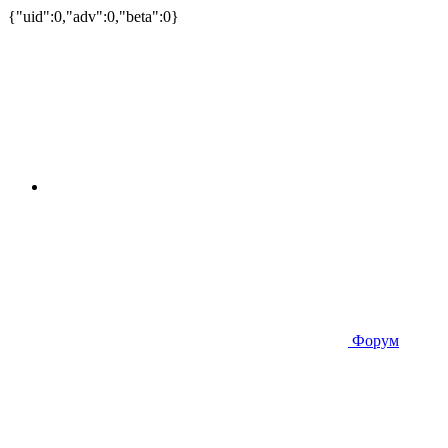
{"uid":0,"adv":0,"beta":0}
Форум