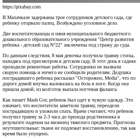
https://pixabay.com
В Махачкале задержаны трое сотрудников детского сада, где
ребенку оторвало палец. Возбуждено уголовное дело.
Две воспитательницы и няня муниципального бюджетного
дошкольного образовательного учреждения "Центр развития
ребенка - детский сад Nº22" заключены под стражу до суда.
По данным следствия, 8 мая девочка получила травму стопы,
находясь под присмотром в детском саду. В этот день в садике
проходили ремонтные работы. Сотрудники не вызвали
скорую помощь и ничего не сообщили родителям. Дедушка
пострадавшего ребенка рассказал "Осторожно, Media", что по
дороге домой внучка жаловалась на боль в ноге. Когда она
пришла домой, из колготок выпала ногтевая фаланга.
Как пишет Mash Gor, ребенок был одет в чужую одежду. Это
означает, что воспитатели заметили травму, переодели
пострадавшую и уложили спать. Врачи считают, что ребенок
получил травму за 2-3 часа до прихода родственника в
результате падения на мизинец тяжелого предмета. Прогнозы
неутешительные: ткани не подлежат восстановлению, так как
время было упущено.