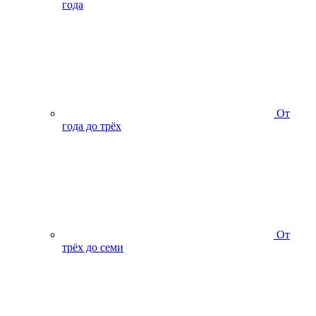
года
От
года до трёх
От
трёх до семи