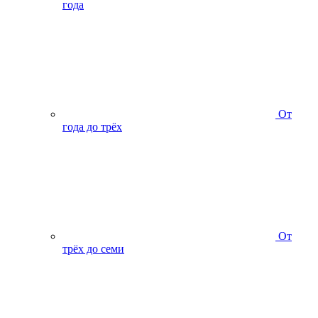
года
От
года до трёх
От
трёх до семи