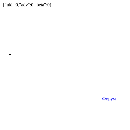
{"uid":0,"adv":0,"beta":0}
Форум