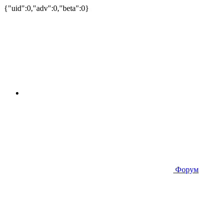
{"uid":0,"adv":0,"beta":0}
Форум