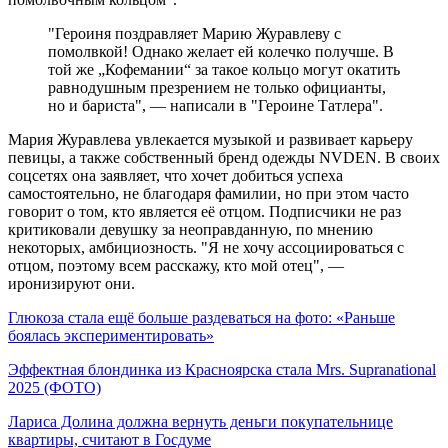
"Героиня поздравляет Марию Журавлеву с
помолвкой! Однако желает ей колечко получше. В
той же „Кофемании“ за такое кольцо могут окатить
равнодушным презрением не только официанты,
но и бариста", — написали в "Героине Татлера".
Мария Журавлева увлекается музыкой и развивает карьеру
певицы, а также собственный бренд одежды NVDEN. В своих
соцсетях она заявляет, что хочет добиться успеха
самостоятельно, не благодаря фамилии, но при этом часто
говорит о том, кто является её отцом. Подписчики не раз
критиковали девушку за неоправданную, по мнению
некоторых, амбициозность. "Я не хочу ассоциироваться с
отцом, поэтому всем расскажу, кто мой отец", —
иронизируют они.
Глюкоза стала ещё больше раздеваться на фото: «Раньше
боялась экспериментировать»
Эффектная блондинка из Красноярска стала Mrs. Supranational
2025 (ФОТО)
Лариса Долина должна вернуть деньги покупательнице
квартиры, считают в Госдуме