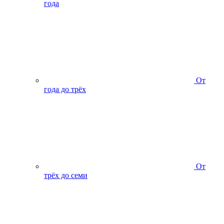
года
От
года до трёх
От
трёх до семи