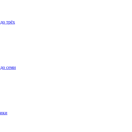
 до трёх
 до семи
ики