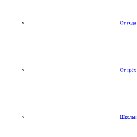
От года
От трёх
Школьн