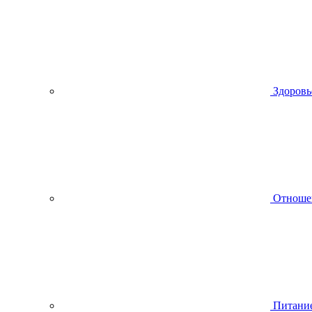
Здоровь
Отноше
Питани