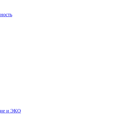
ность
дие и ЭКО