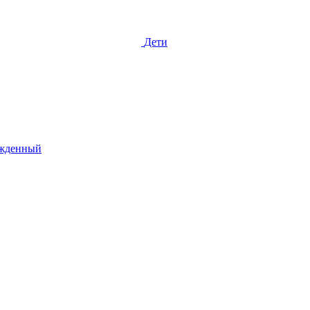
Дети
жденный