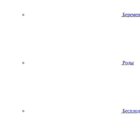
Беремен
Роды
Беспло