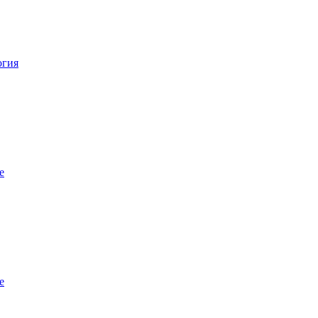
огия
е
е