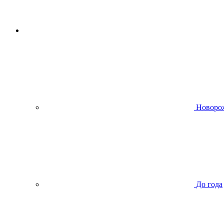
Новоро
До года