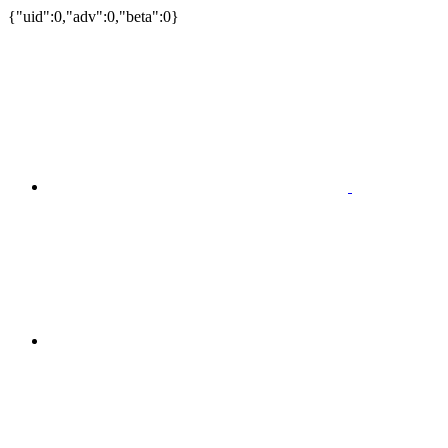
{"uid":0,"adv":0,"beta":0}