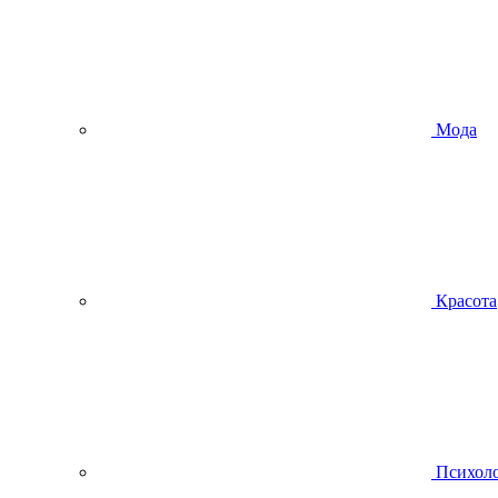
Мода
Красота
Психол