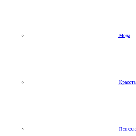
Мода
Красота
Психол