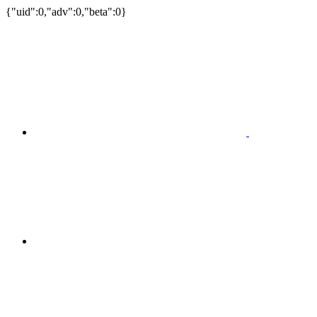
{"uid":0,"adv":0,"beta":0}