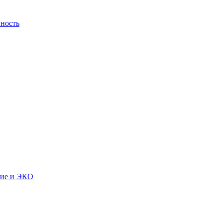
ность
дие и ЭКО