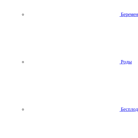
Беремен
Роды
Беспло