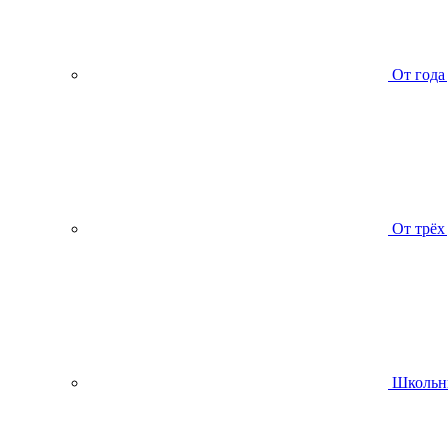
От года
От трёх
Школьн