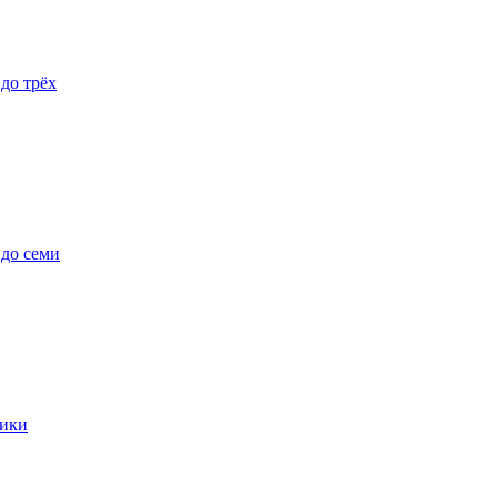
 до трёх
 до семи
ики