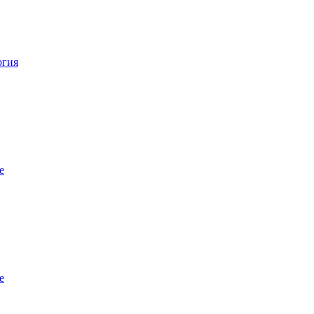
огия
е
е