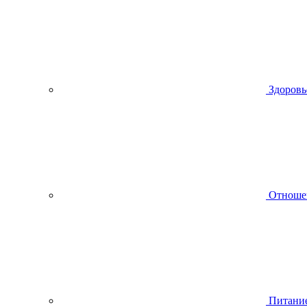
Здоровь
Отноше
Питани