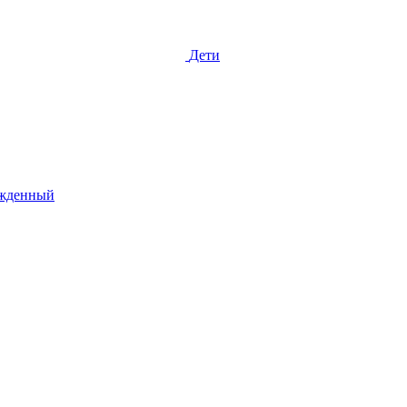
Дети
жденный