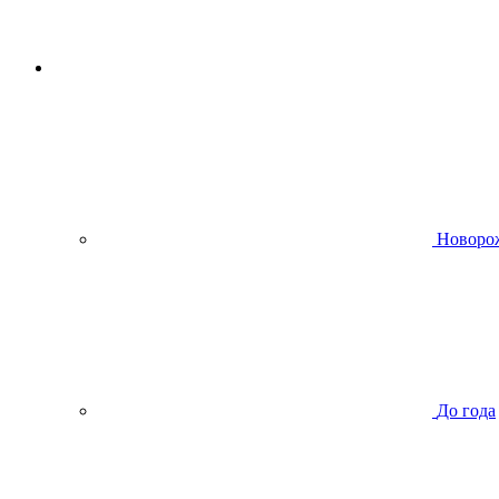
Новоро
До года