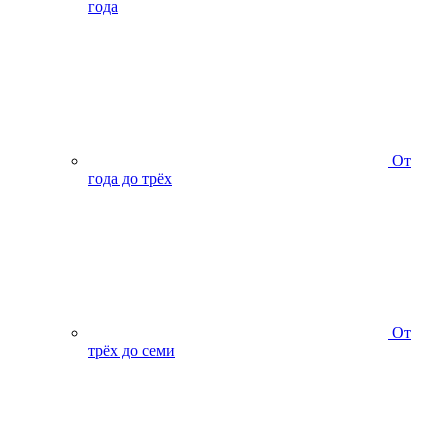
года
От
года до трёх
От
трёх до семи