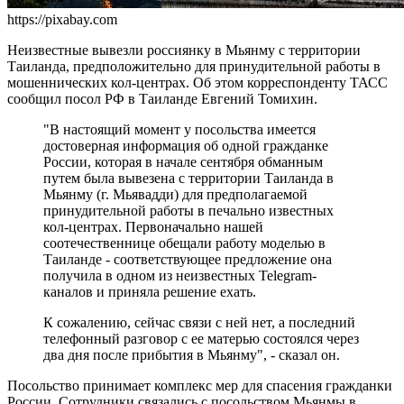
https://pixabay.com
Неизвестные вывезли россиянку в Мьянму с территории
Таиланда, предположительно для принудительной работы в
мошеннических кол-центрах. Об этом корреспонденту ТАСС
сообщил посол РФ в Таиланде Евгений Томихин.
"В настоящий момент у посольства имеется
достоверная информация об одной гражданке
России, которая в начале сентября обманным
путем была вывезена с территории Таиланда в
Мьянму (г. Мьявадди) для предполагаемой
принудительной работы в печально известных
кол-центрах. Первоначально нашей
соотечественнице обещали работу моделью в
Таиланде - соответствующее предложение она
получила в одном из неизвестных Telegram-
каналов и приняла решение ехать.
К сожалению, сейчас связи с ней нет, а последний
телефонный разговор с ее матерью состоялся через
два дня после прибытия в Мьянму", - сказал он.
Посольство принимает комплекс мер для спасения гражданки
России. Сотрудники связались с посольством Мьянмы в