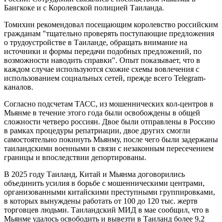
Бангкоке и с Королевской полицией Таиланда.
Томихин рекомендовал посещающим королевство российским
гражданам "тщательно проверять поступающие предложения
о трудоустройстве в Таиланде, обращать внимание на
источники и формы передачи подобных предложений, по
возможности наводить справки". Опыт показывает, что в
каждом случае используются схожие схемы вовлечения с
использованием социальных сетей, прежде всего Telegram-
каналов.
Согласно подсчетам ТАСС, из мошеннических кол-центров в
Мьянме в течение этого года были освобождены в общей
сложности четверо россиян. Двое были отправлены в Россию
в рамках процедуры репатриации, двое других смогли
самостоятельно покинуть Мьянму, после чего были задержаны
таиландскими военными в связи с незаконным пересечением
границы и впоследствии депортированы.
В 2025 году Таиланд, Китай и Мьянма договорились
объединить усилия в борьбе с мошенническими центрами,
организованными китайскими преступными группировками,
в которых вынуждены работать от 100 до 120 тыс. жертв
торговцев людьми. Таиландский МИД в мае сообщил, что в
Мьянме удалось освободить и вывезти в Таиланд более 9,2