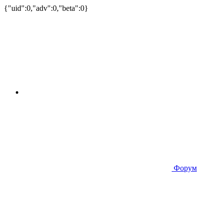
{"uid":0,"adv":0,"beta":0}
Форум