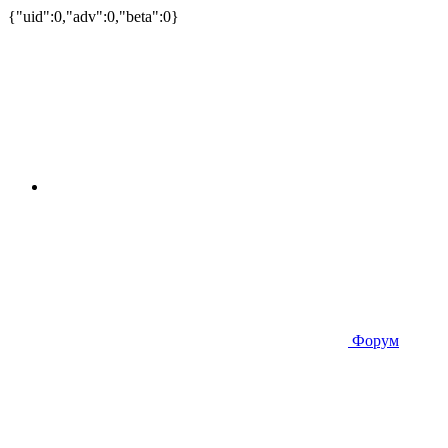
{"uid":0,"adv":0,"beta":0}
Форум