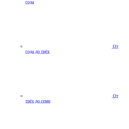
года
От
года до трёх
От
трёх до семи