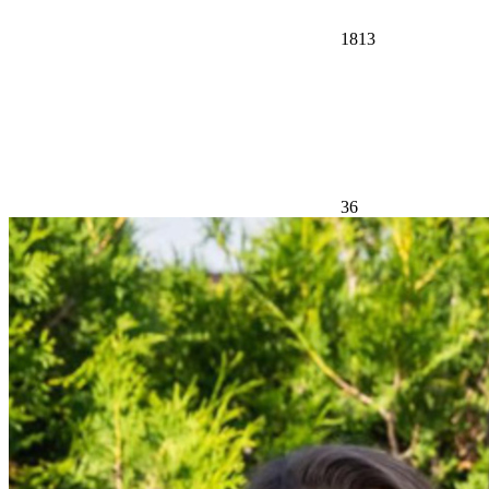
1813
36