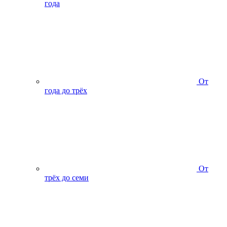
года
От
года до трёх
От
трёх до семи