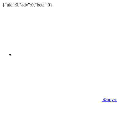
{"uid":0,"adv":0,"beta":0}
Форум