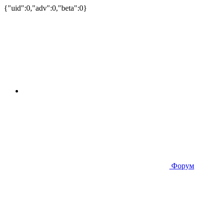
{"uid":0,"adv":0,"beta":0}
Форум