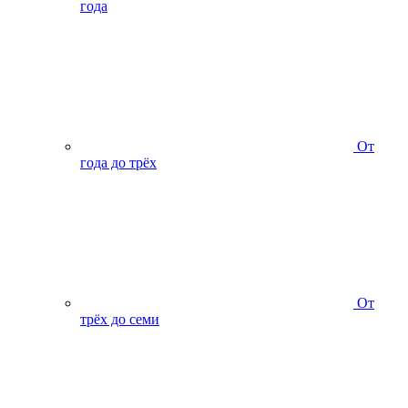
года
От
года до трёх
От
трёх до семи