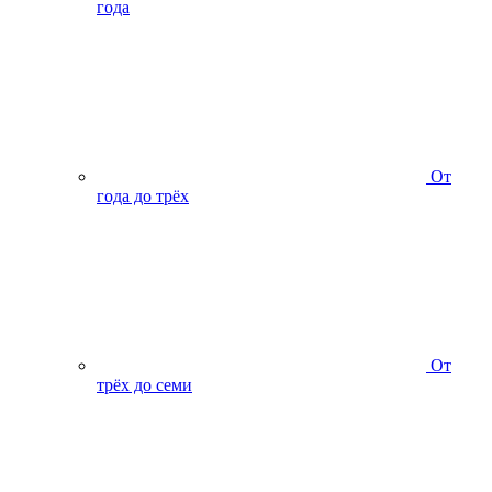
года
От
года до трёх
От
трёх до семи