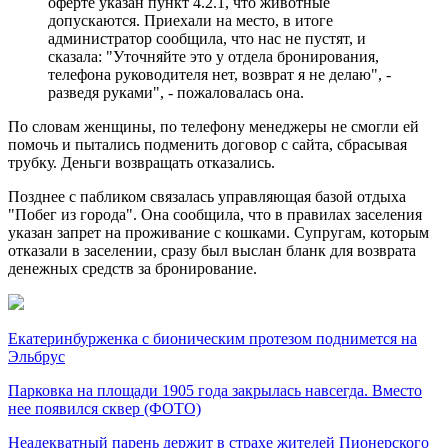
оферте указан пункт 4.2.1, что животные
допускаются. Приехали на место, в итоге
администратор сообщила, что нас не пустят, и
сказала: "Уточняйте это у отдела бронирования,
телефона руководителя нет, возврат я не делаю", -
разведя руками", - пожаловалась она.
По словам женщины, по телефону менеджеры не смогли ей
помочь и пытались подменить договор с сайта, сбрасывая
трубку. Деньги возвращать отказались.
Позднее с пабликом связалась управляющая базой отдыха
"Побег из города". Она сообщила, что в правилах заселения
указан запрет на проживание с кошками. Супругам, которым
отказали в заселении, сразу был выслан бланк для возврата
денежных средств за бронирование.
Екатеринбурженка с бионическим протезом поднимется на
Эльбрус
Парковка на площади 1905 года закрылась навсегда. Вместо
нее появился сквер (ФОТО)
Неадекватный парень держит в страхе жителей Пионерского