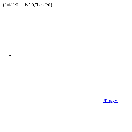
{"uid":0,"adv":0,"beta":0}
Форум