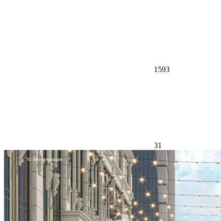
1593
31