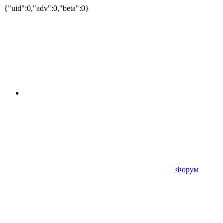
{"uid":0,"adv":0,"beta":0}
Форум