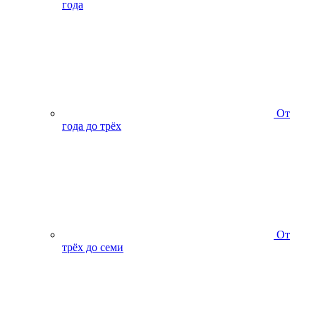
года
От
года до трёх
От
трёх до семи