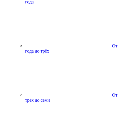
года
От
года до трёх
От
трёх до семи