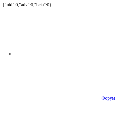
{"uid":0,"adv":0,"beta":0}
Форум