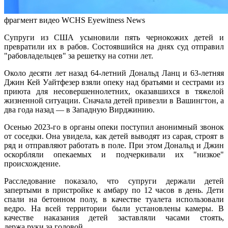
фрагмент видео WCHS Eyewitness News
Супруги из США усыновили пять чернокожих детей и
превратили их в рабов. Состоявшийся на днях суд отправил
"рабовладельцев" за решетку на сотни лет.
Около десяти лет назад 64-летний Дональд Ланц и 63-летняя
Джин Кей Уайтфезер взяли опеку над братьями и сестрами из
приюта для несовершеннолетних, оказавшихся в тяжелой
жизненной ситуации. Сначала детей привезли в Вашингтон, а
два года назад — в Западную Вирджинию.
Осенью 2023-го в органы опеки поступил анонимный звонок
от соседки. Она увидела, как детей выводят из сарая, строят в
ряд и отправляют работать в поле. При этом Дональд и Джин
оскорбляли опекаемых и подчеркивали их "низкое"
происхождение.
Расследование показало, что супруги держали детей
запертыми в пристройке к амбару по 12 часов в день. Дети
спали на бетонном полу, в качестве туалета использовали
ведро. На всей территории были установлены камеры. В
качестве наказания детей заставляли часами стоять,
держа руки за головой.