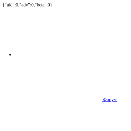
{"uid":0,"adv":0,"beta":0}
Форум