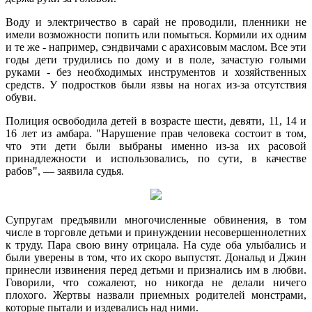
Воду и электричество в сарай не проводили, пленники не
имели возможности попить или помыться. Кормили их одним
и те же - например, сэндвичами с арахисовым маслом. Все эти
годы дети трудились по дому и в поле, зачастую голыми
руками - без необходимых инструментов и хозяйственных
средств. У подростков были язвы на ногах из-за отсутствия
обуви.
Полиция освободила детей в возрасте шести, девяти, 11, 14 и
16 лет из амбара. "Нарушение прав человека состоит в том,
что эти дети были выбраны именно из-за их расовой
принадлежности и использовались, по сути, в качестве
рабов", — заявила судья.
Супругам предъявили многочисленные обвинения, в том
числе в торговле детьми и принуждении несовершеннолетних
к труду. Пара свою вину отрицала. На суде оба улыбались и
были уверены в том, что их скоро выпустят. Дональд и Джин
принесли извинения перед детьми и признались им в любви.
Говорили, что сожалеют, но никогда не делали ничего
плохого. Жертвы назвали приемных родителей монстрами,
которые пытали и издевались над ними.