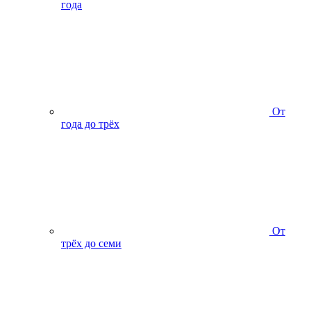
года
От
года до трёх
От
трёх до семи