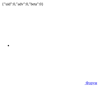
{"uid":0,"adv":0,"beta":0}
Форум