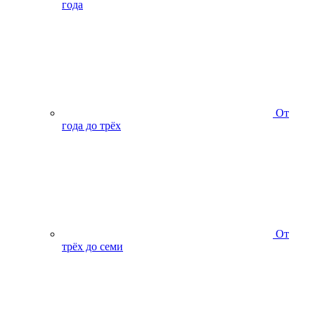
года
От
года до трёх
От
трёх до семи