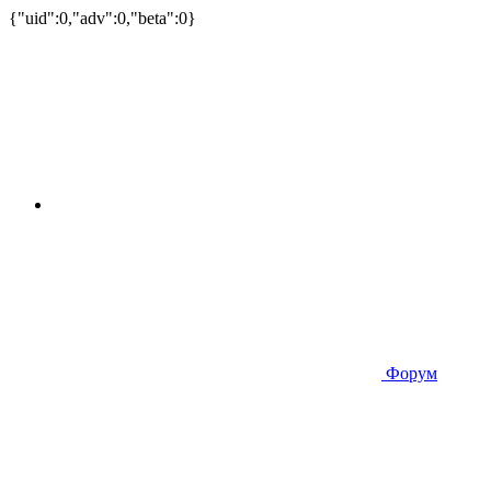
{"uid":0,"adv":0,"beta":0}
Форум