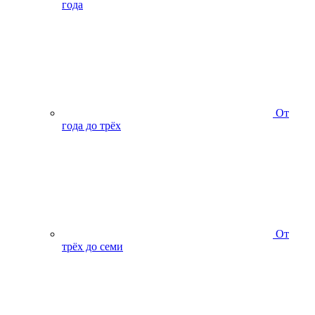
года
От
года до трёх
От
трёх до семи