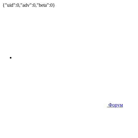
{"uid":0,"adv":0,"beta":0}
Форум