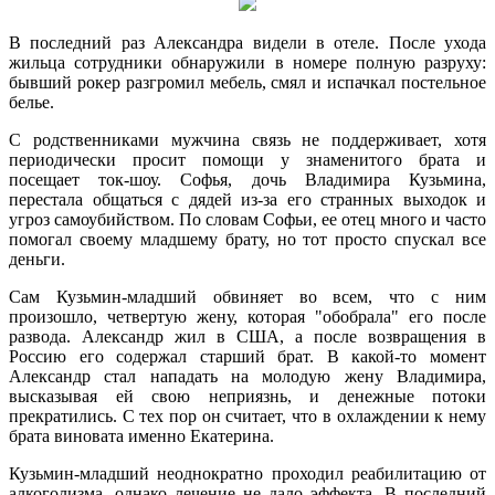
В последний раз Александра видели в отеле. После ухода
жильца сотрудники обнаружили в номере полную разруху:
бывший рокер разгромил мебель, смял и испачкал постельное
белье.
С родственниками мужчина связь не поддерживает, хотя
периодически просит помощи у знаменитого брата и
посещает ток-шоу. Софья, дочь Владимира Кузьмина,
перестала общаться с дядей из-за его странных выходок и
угроз самоубийством. По словам Софьи, ее отец много и часто
помогал своему младшему брату, но тот просто спускал все
деньги.
Сам Кузьмин-младший обвиняет во всем, что с ним
произошло, четвертую жену, которая "обобрала" его после
развода. Александр жил в США, а после возвращения в
Россию его содержал старший брат. В какой-то момент
Александр стал нападать на молодую жену Владимира,
высказывая ей свою неприязнь, и денежные потоки
прекратились. С тех пор он считает, что в охлаждении к нему
брата виновата именно Екатерина.
Кузьмин-младший неоднократно проходил реабилитацию от
алкоголизма, однако лечение не дало эффекта. В последний