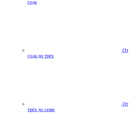
года
От
года до трёх
От
трёх до семи