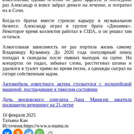
раз Александр и вовсе забрал деньги на лечение, и потратил
их в Сочи.
Когда-то братья вместе строили карьеру в музыкальном
бизнесе. Александр играл в группе брата «Динамик».
Некоторое время коллектив работал в США, и он решил там
остаться.
Алкогольная зависимость не раз портила жизнь самому
Владимиру Кузьмину. До 2020 года популярный певец
попадал в скандалы после пьяных выходок на сцене. На
концертах он падал, забывал слова, расстегивал штаны и
удалялся в туалет прямо во время песни, а однажды сыграл на
гитаре собственным задом.
Автомобиль известного актера столкнулся с полицейской
машиной, пострадавшие в тяжелом состоянии
Дочь московского олигарха Дана Манасир закатила
роскошную вечеринку на 21-летие
10 февраля 2025
Татьяна Кан
Источник:
https://www.u-mama.ru