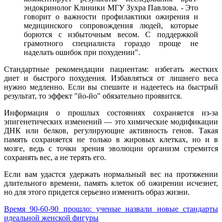
эндокринолог Клиники МГУ Зухра Павлова. - Это
говорит о важности профилактики ожирения и
медицинского сопровождения людей, которые
борются с избыточным весом. С поддержкой
грамотного специалиста гораздо проще не
наделать ошибок при похудении".
Стандартные рекомендации пациентам: избегать жестких
диет и быстрого похудения. Избавляться от лишнего веса
нужно медленно. Если вы спешите и надеетесь на быстрый
результат, то эффект "йо-йо" обязательно проявится.
Информация о прошлых состояниях сохраняется из-за
эпигенетических изменений — это химические модификации
ДНК или белков, регулирующие активность генов. Такая
память сохраняется не только в жировых клетках, но и в
мозге, ведь с точки зрения эволюции организм стремится
сохранять вес, а не терять его.
Если вам удастся удержать нормальный вес на протяжении
длительного времени, память клеток об ожирении исчезнет,
но для этого придется серьезно изменить образ жизни.
Время 90‑60‑90 прошло: ученые назвали новые стандарты
идеальной женской фигуры