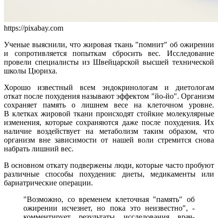
https://pixabay.com
Ученые выяснили, что жировая ткань "помнит" об ожирении
и сопротивляется попыткам сбросить вес. Исследование
провели специалисты из Швейцарской высшей технической
школы Цюриха.
Хорошо известный всем эндокринологам и диетологам
откат после похудения называют эффектом "йо-йо". Организм
сохраняет память о лишнем весе на клеточном уровне.
В клетках жировой ткани происходят стойкие молекулярные
изменения, которые сохраняются даже после похудения. Их
наличие воздействует на метаболизм таким образом, что
организм вне зависимости от нашей воли стремится снова
набрать лишний вес.
В основном откату подвержены люди, которые часто пробуют
различные способы похудения: диеты, медикаменты или
бариатрические операции.
"Возможно, со временем клеточная "память" об
ожирении исчезнет, но пока это неизвестно", -
комментирует результаты исследования врач-