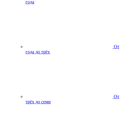
года
От
года до трёх
От
трёх до семи