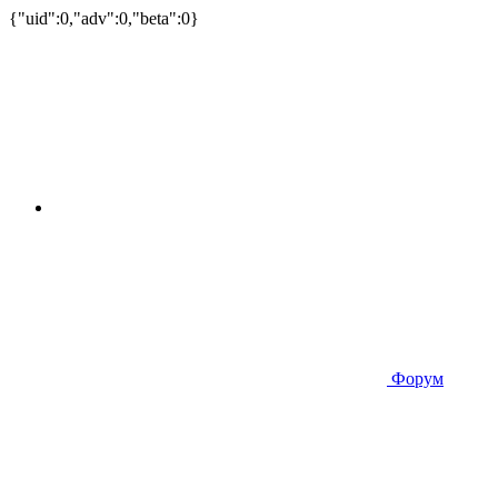
{"uid":0,"adv":0,"beta":0}
Форум