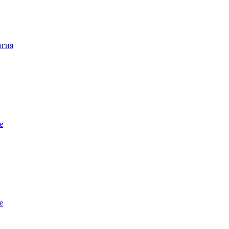
огия
е
е