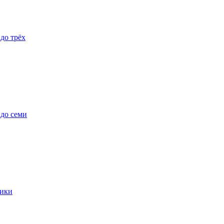
 до трёх
 до семи
ики