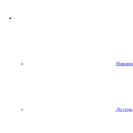
Новоро
До года