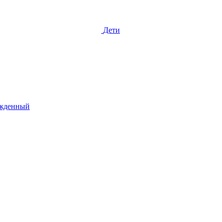
Дети
жденный