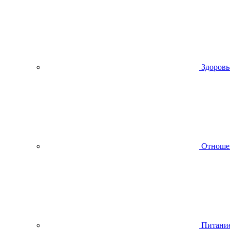
Здоровь
Отноше
Питани