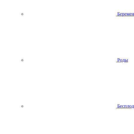
Беремен
Роды
Беспло