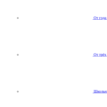
От года
От трёх
Школьн