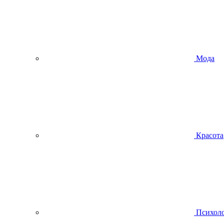
Мода
Красота
Психол