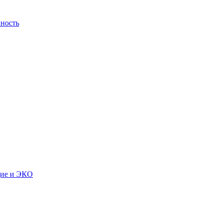
ность
дие и ЭКО