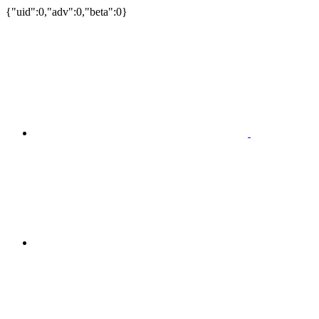
{"uid":0,"adv":0,"beta":0}