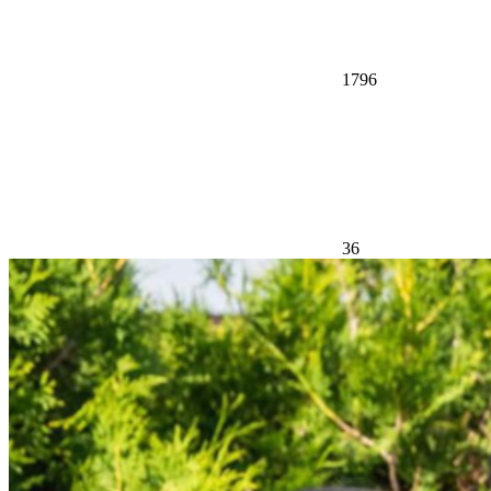
1796
36