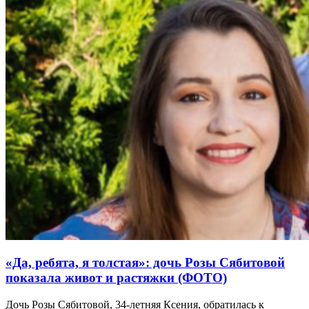
«Да, ребята, я толстая»: дочь Розы Сябитовой
показала живот и растяжки (ФОТО)
Дочь Розы Сябитовой, 34-летняя Ксения, обратилась к