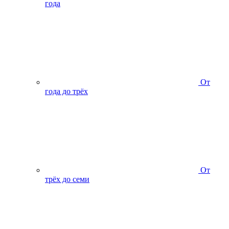
года
От
года до трёх
От
трёх до семи