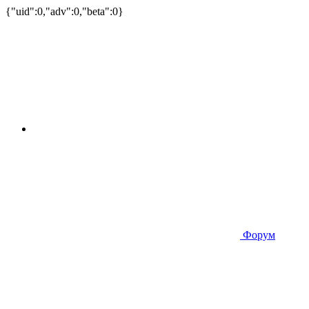
{"uid":0,"adv":0,"beta":0}
Форум