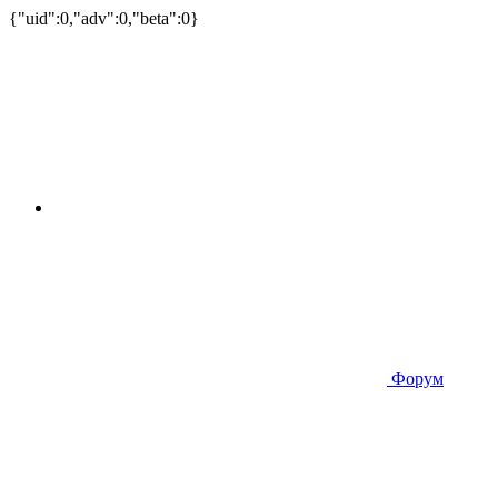
{"uid":0,"adv":0,"beta":0}
Форум