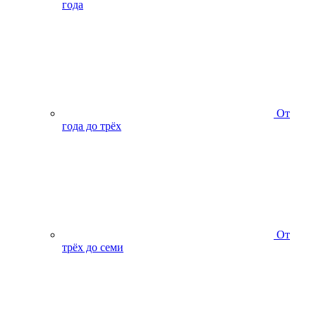
года
От
года до трёх
От
трёх до семи