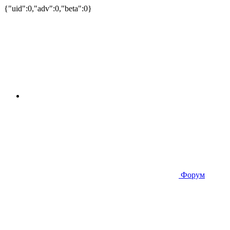
{"uid":0,"adv":0,"beta":0}
Форум