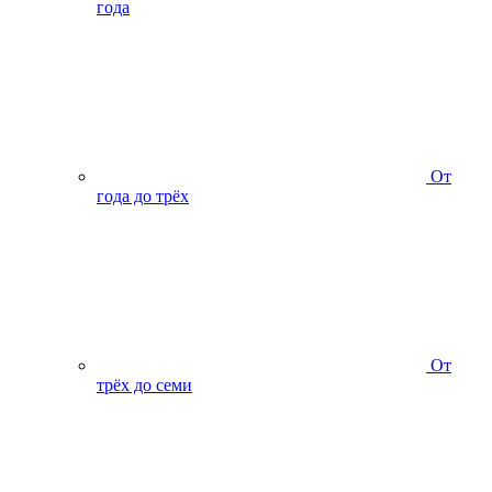
года
От
года до трёх
От
трёх до семи