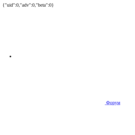
{"uid":0,"adv":0,"beta":0}
Форум