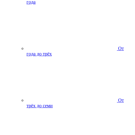
года
От
года до трёх
От
трёх до семи