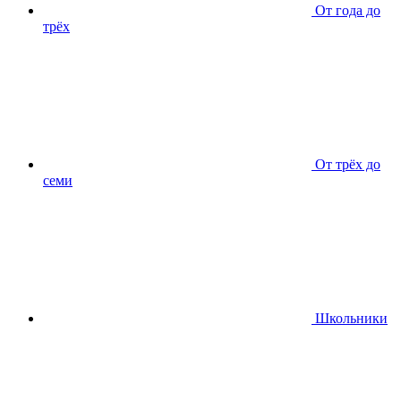
От года до
трёх
От трёх до
семи
Школьники