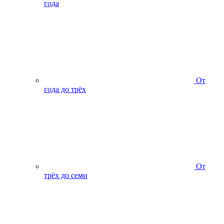
года
От
года до трёх
От
трёх до семи