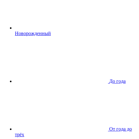
Новорожденный
До года
От года до
трёх