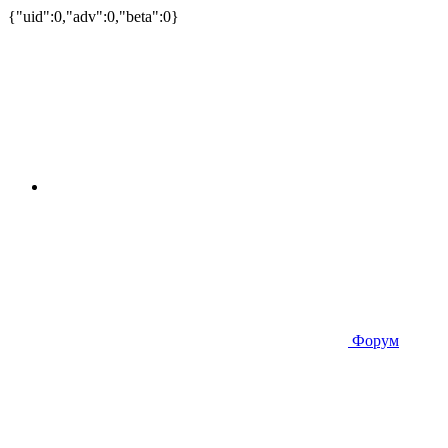
{"uid":0,"adv":0,"beta":0}
Форум