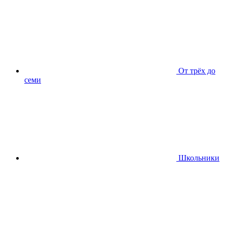
От трёх до
семи
Школьники