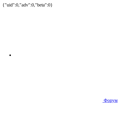
{"uid":0,"adv":0,"beta":0}
Форум