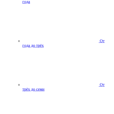
года
От
года до трёх
От
трёх до семи