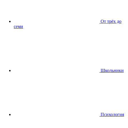
От трёх до
семи
Школьники
Психология