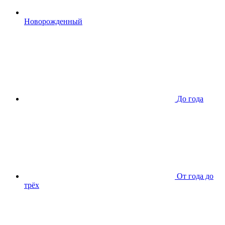
Новорожденный
До года
От года до
трёх