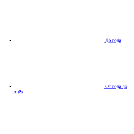
До года
От года до
трёх