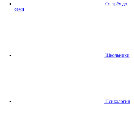
От трёх до
семи
Школьники
Психология