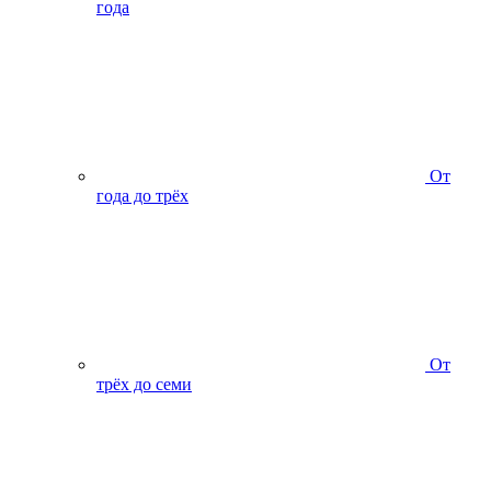
года
От
года до трёх
От
трёх до семи