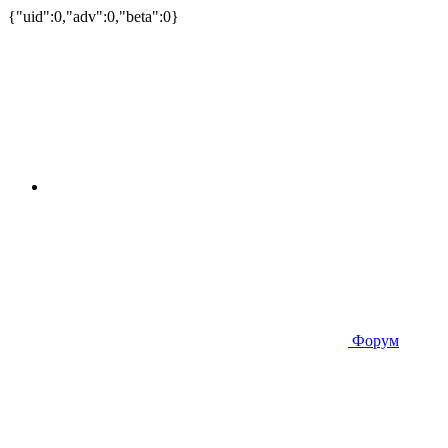
{"uid":0,"adv":0,"beta":0}
Форум