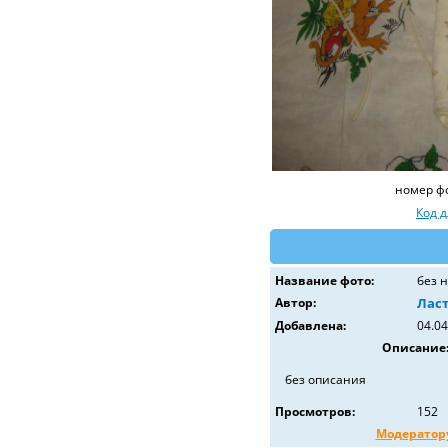
номер ф
Код 
Название фото:
без 
Автор:
Лас
Добавлена:
04.04
Описание
без описания
Просмотров:
152
Модератор