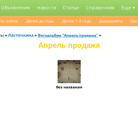
Объявления
Новости
Статьи
Справочник
Еще
ть online
Детки до года
Детки 1-3 года
Дошколята
Шк
мы
Ласточкина
»
»
Фотоальбом "Апрель продажа"
»
Апрель продажа
без названия