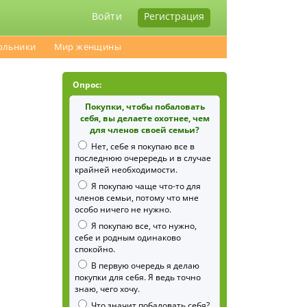
Войти
Регистрация
ольники
Мир женщины
Опрос:
Покупки, чтобы побаловать
себя, вы делаете охотнее, чем
для членов своей семьи?
Нет, себе я покупаю все в
последнюю очерередь и в случае
крайней необходимости.
Я покупаю чаще что-то для
членов семьи, потому что мне
особо ничего не нужно.
Я покупаю все, что нужно,
себе и родным одинаково
спокойно.
В первую очередь я делаю
покупки для себя. Я ведь точно
знаю, чего хочу.
Что значит побаловать себя?