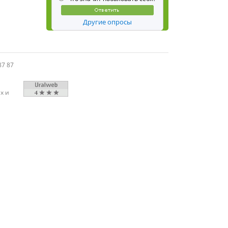
Другие опросы
87 87
х и