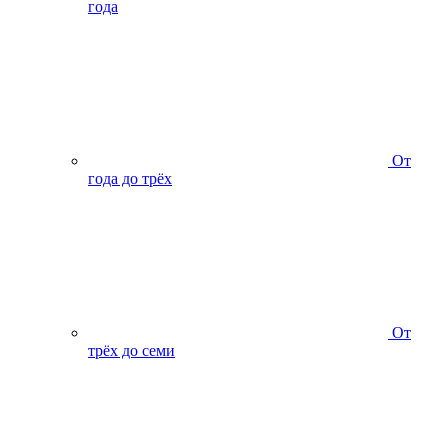
года
От
года до трёх
От
трёх до семи