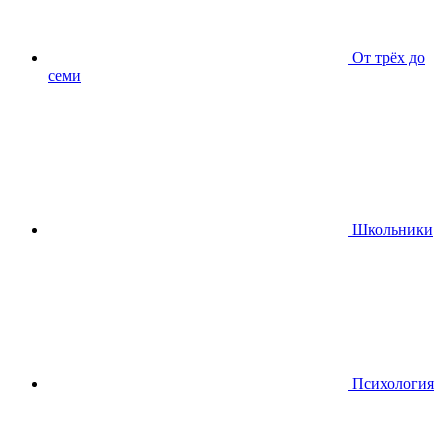
От трёх до
семи
Школьники
Психология