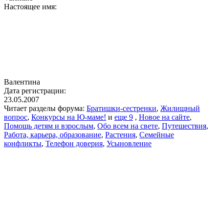
Настоящее имя:
Валентина
Дата регистрации:
23.05.2007
Читает разделы форума:
Братишки-сестренки
,
Жилищный
вопрос
,
Конкурсы на Ю-маме!
и
еще 9
,
Новое на сайте
,
Помощь детям и взрослым
,
Обо всем на свете
,
Путешествия
,
Работа, карьера, образование
,
Растения
,
Семейные
конфликты
,
Телефон доверия
,
Усыновление