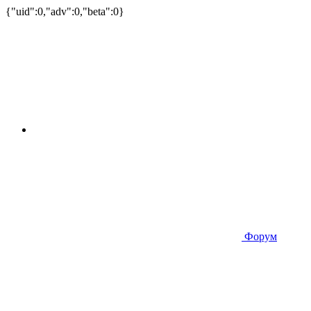
{"uid":0,"adv":0,"beta":0}
Форум