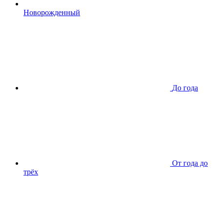
Новорожденный
До года
От года до
трёх