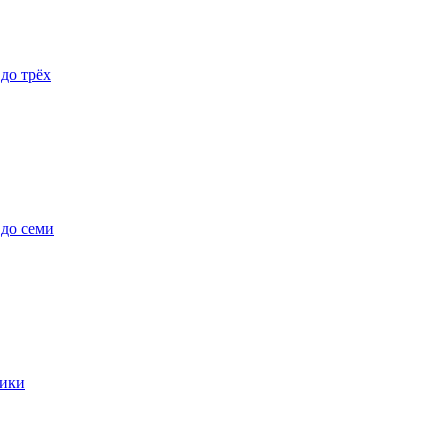
 до трёх
 до семи
ики