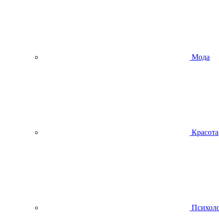
Мода
Красота
Психол