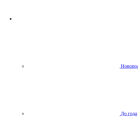
Новоро
До года