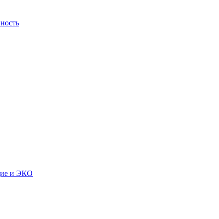
ность
дие и ЭКО