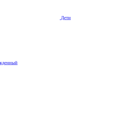
Дети
жденный