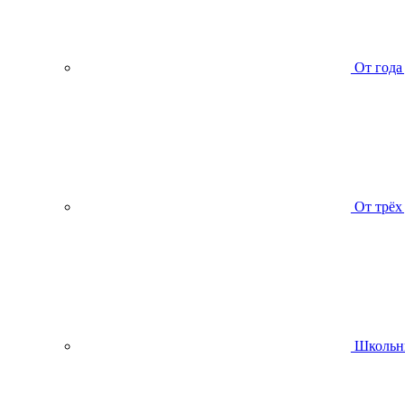
От года
От трёх
Школьн