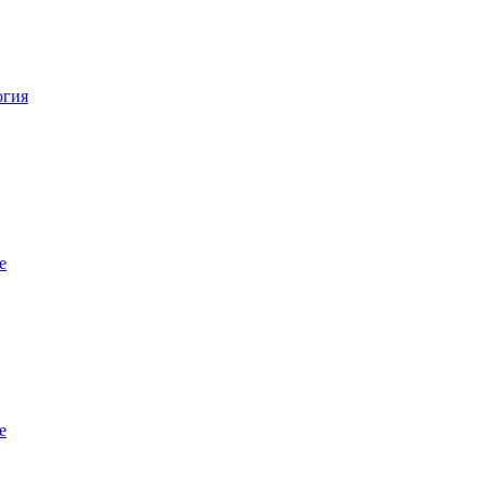
огия
е
е