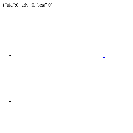
{"uid":0,"adv":0,"beta":0}