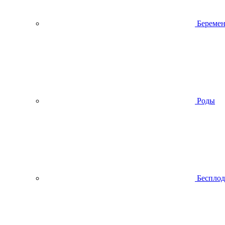
Беремен
Роды
Беспло