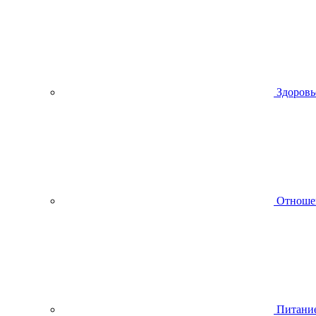
Здоровь
Отноше
Питани