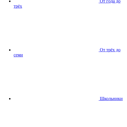
От года до
трёх
От трёх до
семи
Школьники