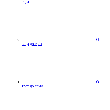
года
От
года до трёх
От
трёх до семи