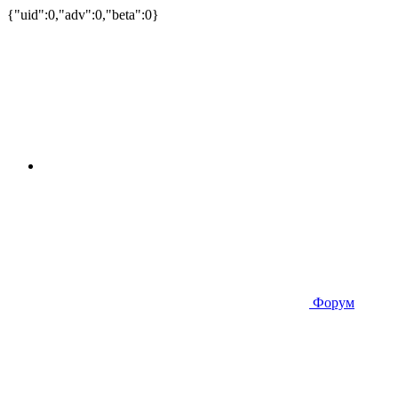
{"uid":0,"adv":0,"beta":0}
Форум