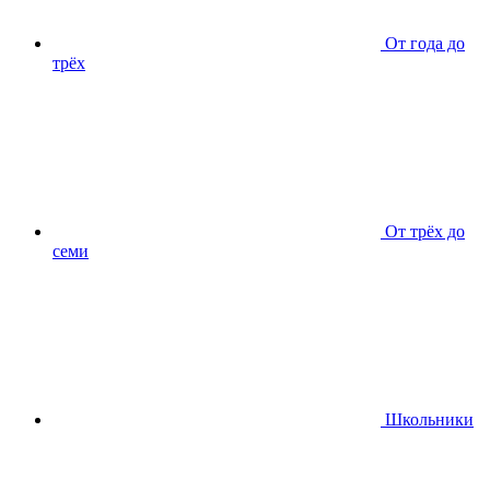
От года до
трёх
От трёх до
семи
Школьники