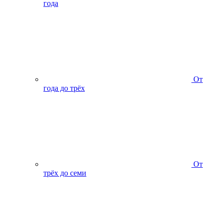
года
От
года до трёх
От
трёх до семи