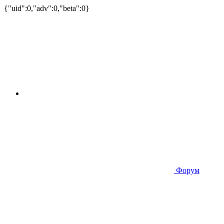
{"uid":0,"adv":0,"beta":0}
Форум