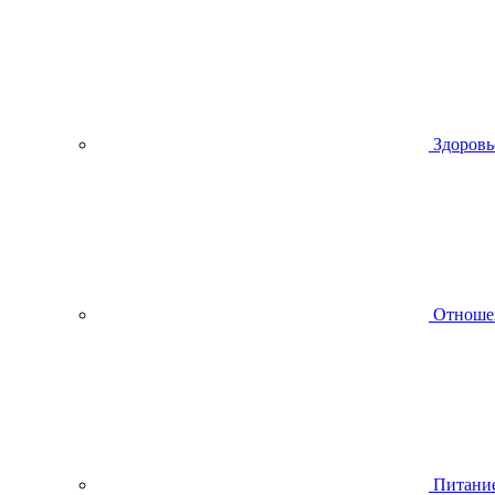
Здоровь
Отноше
Питани