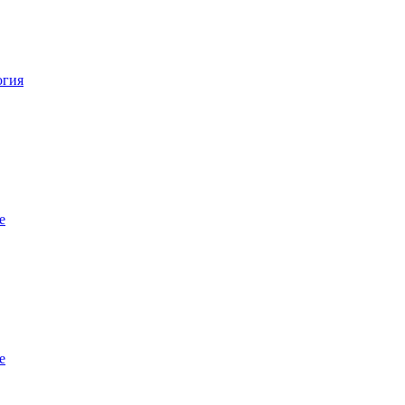
огия
е
е