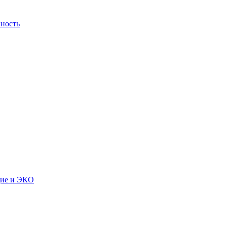
ность
дие и ЭКО