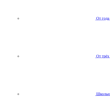
От года
От трёх
Школьн