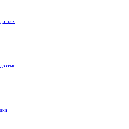
 до трёх
 до семи
ики