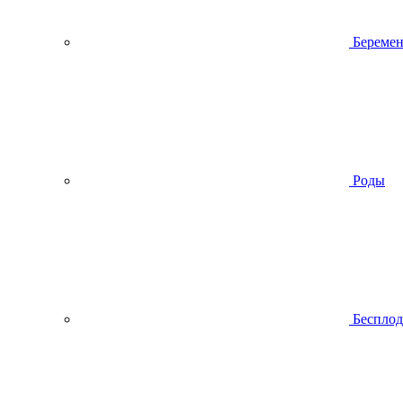
Беремен
Роды
Беспло