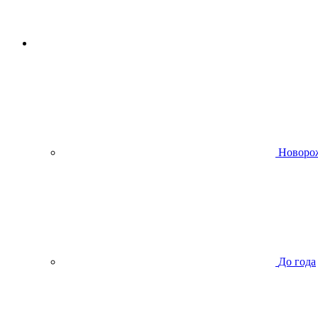
Новоро
До года