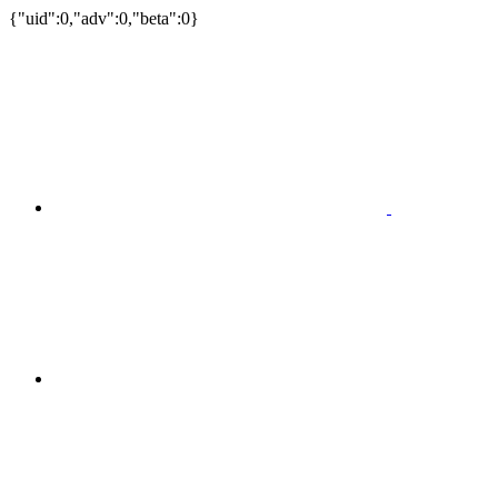
{"uid":0,"adv":0,"beta":0}