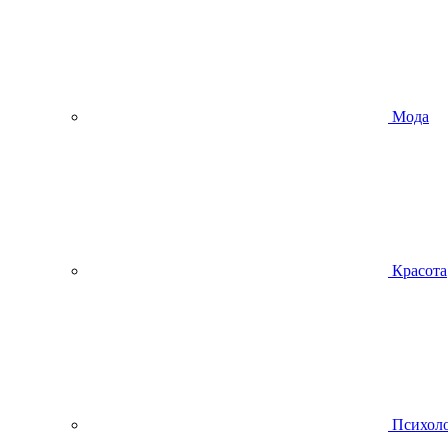
Мода
Красота
Психол