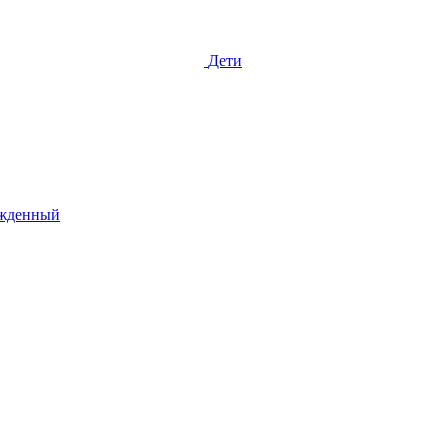
Дети
жденный