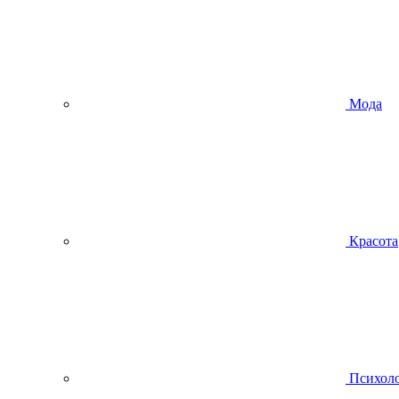
Мода
Красота
Психол