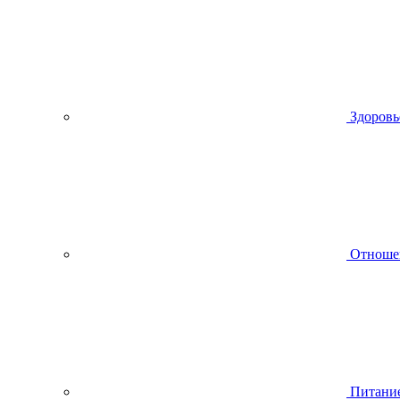
Здоровь
Отноше
Питани