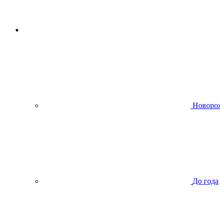
Новоро
До года