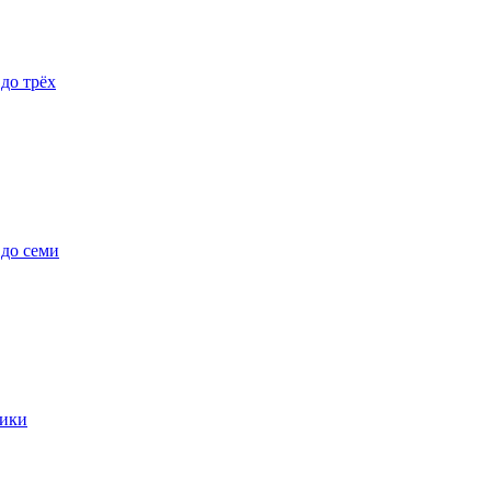
 до трёх
 до семи
ики