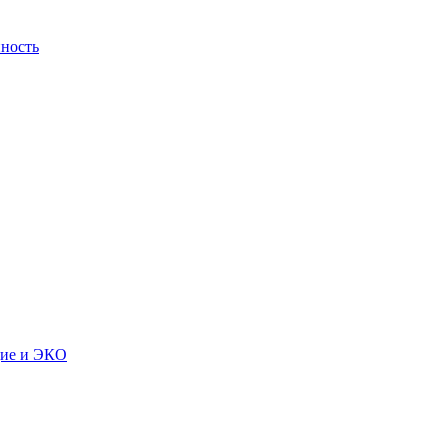
ность
дие и ЭКО