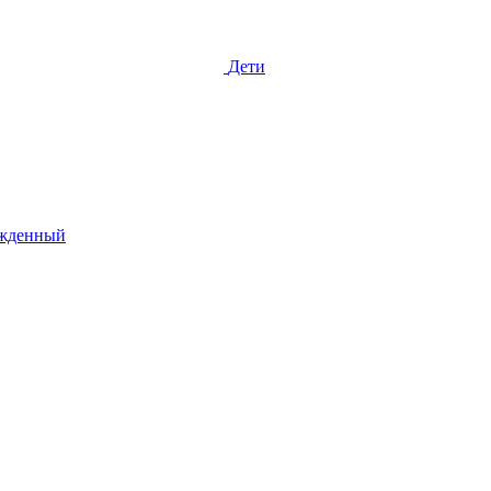
Дети
жденный