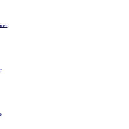
огия
е
е