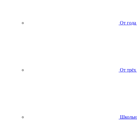
От года
От трёх
Школьн