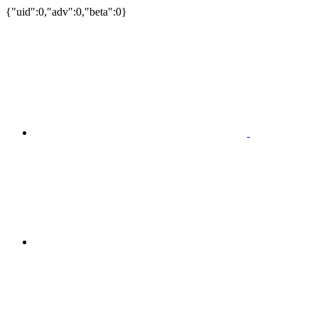
{"uid":0,"adv":0,"beta":0}