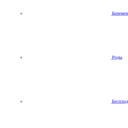
Беремен
Роды
Беспло